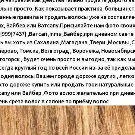
ольно просто. Как показывает практика, большинс
анные правила и продать волосы уже не составляе
ях, Вайбер или Ватсапу.Присылайте нам фото своих
|999|7437| ,Ватсап ,mms ,Вайбер,при дневном свете 
ь вы хоть из Сахалина ,Магадана ,Твери ,Москвы ,
ерово, Томска, Волгоград , Воронежа, Новосибирск
тогорск , будет очень просто и выгодно, так как 
сегда круглый год по всей России из-за её придела
годня волосы Вашем городе дороже других , легко 
 кто дороже купить или продать твои натуральные
сапу или Вайбер ,Фото волос желательно при дневно
ень среза волос в салоне по приёму волос