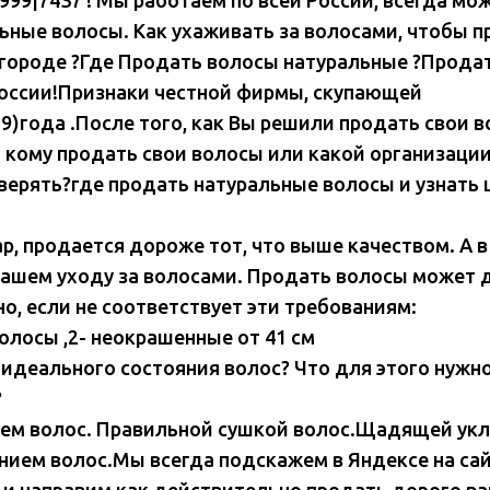
льные волосы. Как ухаживать за волосами, чтобы п
городе ?Где Продать волосы натуральные ?Прода
России!Признаки честной фирмы, скупающей
9)года .После того, как Вы решили продать свои в
 кому продать свои волосы или какой организации
верять?где продать натуральные волосы и узнать 
р, продается дороже тот, что выше качеством. А в
Вашем уходу за волосами. Продать волосы может 
о, если не соответствует эти требованиям:
олосы ,2- неокрашенные от 41 см
 идеального состояния волос? Что для этого нужн
?
ем волос. Правильной сушкой волос.Щадящей укл
ием волос.Мы всегда подскажем в Яндексе на сай
 ,и направим как действительно продать дорого в