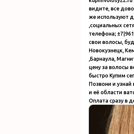
видите, все дов
же используют д
,социальных сет
телефона; ±7|961
свои волосы, буд
Новокузнецк, Кем
,Барнаула, Магни
цену за волосы в
быстро Купим се
Позвони и узнай
и её области ват
Оплата сразу в д