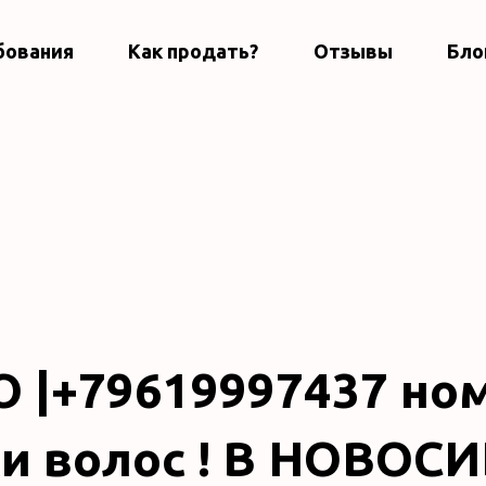
бования
Как продать?
Отзывы
Бло
 |+79619997437 но
и волос ! В НОВОС