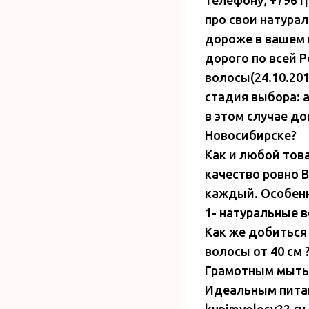
про свои натура
дороже в вашем 
дорого по всей 
волосы(24.10.201
стадия выбора: а
в этом случае до
Новосибирске?
Как и любой това
качество ровно 
каждый. Особенн
1- натуральные в
Как же добиться
волосы от 40 см 
Грамотным мыть
Идеальным питан
kupimvolosy22.ru