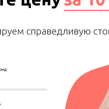
ируем справедливую сто
онд
.