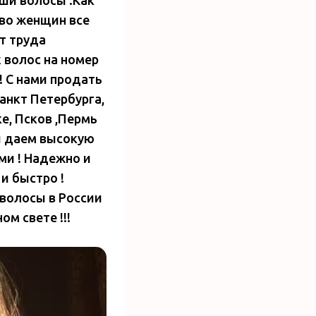
тво женщин все
т труда
 волос на номер
! С нами продать
Санкт Петербурга,
е, Псков ,Пермь
мы даем высокую
ми ! Надежно и
и быстро !
 волосы в России
м свете !!!