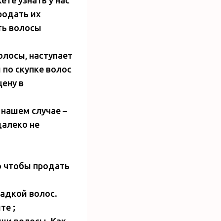
родать их
ть волосы
олосы, наступает
 по скупке волос
цену в
 нашем случае –
далеко не
о чтобы продать
адкой волос.
те ;
аши волосы .Как