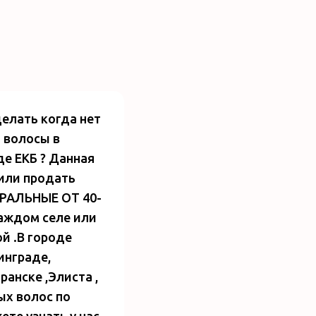
делать когда нет
а волосы в
де ЕКБ ? Данная
 или продать
РАЛЬНЫЕ ОТ 40-
 каждом селе или
й .В городе
инграде,
ранске ,Элиста ,
ых волос по
ете узнать у нас