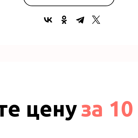
те цену
за 10