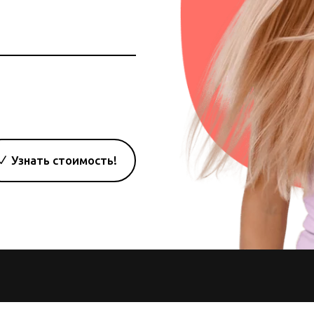
р
фона
Узнать стоимость!