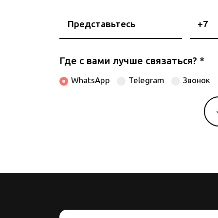
Представьтесь
Номе
теле
Где с вами лучше связаться?
*
WhatsApp
Telegram
Звонок