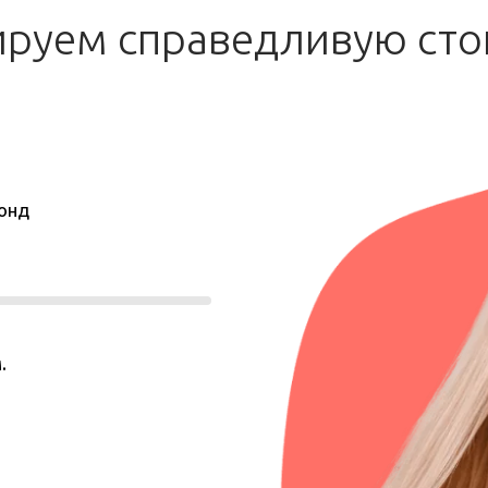
ируем справедливую сто
онд
.