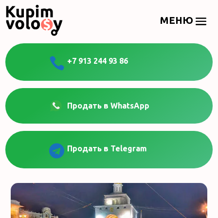

+7 913 244 93 86
Продать в WhatsApp

Продать в Telegram