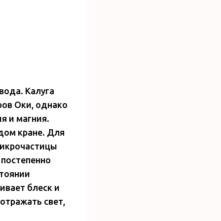
вода. Калуга
ров Оки, однако
я и магния.
дом кране. Для
Микрочастицы
 постепенно
стоянии
ивает блеск и
 отражать свет,