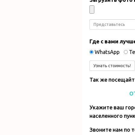
Представьтесь
Где с вами лучш
WhatsApp
Te
Так же посещайт
О
Укажите ваш гор
населенного пунк
Звоните нам по т