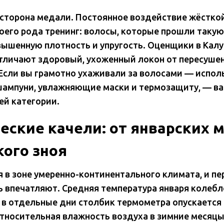
я сторона медали. Постоянное воздействие жёстко
оего рода тренинг: волосы, которые прошли такую
ышенную плотность и упругость. Оценщики в Калу
отличают здоровый, ухоженный локон от пересуше
Если вы грамотно ухаживали за волосами — испол
ампуни, увлажняющие маски и термозащиту, — ва
ей категории.
еские качели: от январских 
ого зноя
я в зоне умеренно-континентального климата, и п
ь впечатляют. Средняя температура января колебл
 а в отдельные дни столбик термометра опускается
относительная влажность воздуха в зимние месяцы