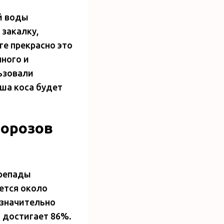
й воды
 закалку,
ге прекрасно это
нного и
ьзовали
ша коса будет
морозов
ерепады
ется около
 значительно
 достигает 86%.