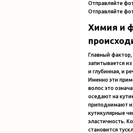
Отправляйте фот
Отправляйте фот
Химия и 
происход
Главный фактор,
запитывается из
и глубинная, и р
Именно эти прим
волос это означ
оседают на кути
приподнимают их
кутикулярные че
эластичность. Ко
становится туск