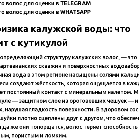
о волос для оценки в
TELEGRAM
о волос для оценки в
WHATSAPP
физика калужской воды: что
ит с кутикулой
 определяющий структуру калужских волос, — это 
 артезианских скважин и поверхностных водозабо
ечная вода в этом регионе насыщены солями кальци
еси создают жёсткость, которая ощущается в каж
ает постоянный контакт с минеральным налётом. 
куле — защитном слое из ороговевших чешуек — и
, нарушая гладкость поверхности. В здоровом со
шуйки плотно сцеплены друг с другом, что обеспеч
гда же они топорщатся, волос теряет способность
лым, пористым и ломким.