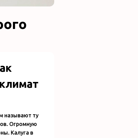
рого
как
 климат
м называют ту
ров. Огромную
ны. Калуга в