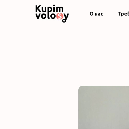
О нас
Тре