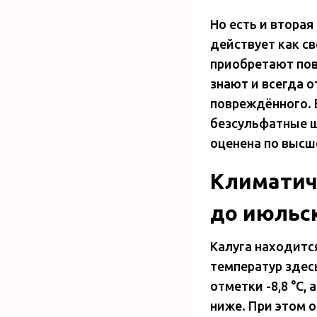
Но есть и втора
действует как св
приобретают пов
знают и всегда 
повреждённого. 
безсульфатные ш
оценена по высш
Климатич
до июльск
Калуга находитс
температур здес
отметки -8,8 °C,
ниже. При этом 