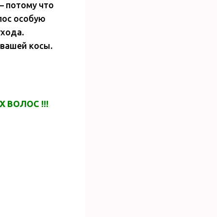
— потому что
лос особую
ухода.
 вашей косы.
 ВОЛОС !!!