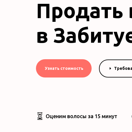
Продать
в Забиту
Требов
Узнать стоимость

Оценим волосы за 15 минут