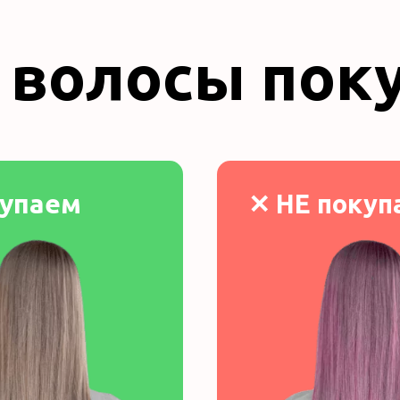
 волосы пок
упаем
✕ НЕ покуп