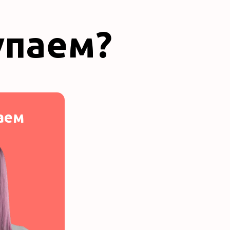
упаем?
аем