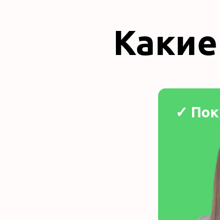
Какие
✓ Пок