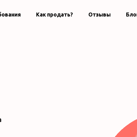
бования
Как продать?
Отзывы
Бло
а