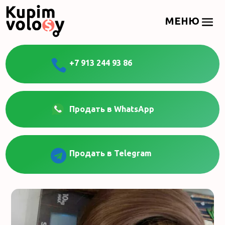

+7 913 244 93 86
Продать в WhatsApp

Продать в Telegram