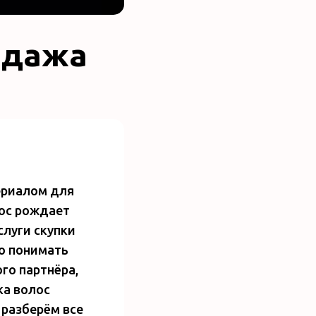
одажа
ериалом для
рос рождает
слуги скупки
но понимать
го партнёра,
ка волос
 разберём все