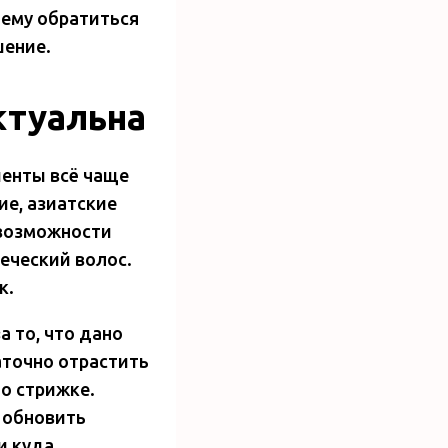
чему обратиться
шение.
ктуальна
иенты всё чаще
ие, азиатские
 возможности
еческий волос.
к.
 то, что дано
аточно отрастить
о стрижке.
 обновить
и куда