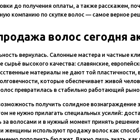
товки до получения оплаты, а также расскажем, по
ную компанию по скупке волос — самое верное ре
продажа волос сегодня а
ьность вернулась. Салонные мастера и частные кл
 сырьё высокого качества: славянские, европейск
усственные материалы не дают той пластичности,
олговечности, которые обеспечивает живой челов
волос превратилась в стабильно работающий рыно
возможность получить солидное вознаграждение за
том не нужно прилагать специальных усилий: дост
ь за волосами и в нужный момент принять решение 
и женщины используют продажу волос как способ
менно пополнить бюджет. Важно лишь знать, как 