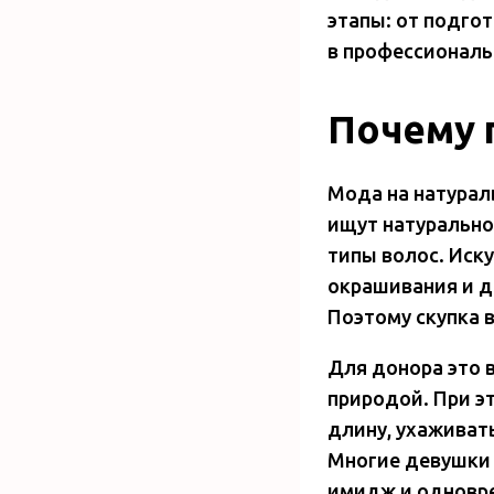
этапы: от подго
в профессиональ
Почему 
Мода на натурал
ищут натуральное
типы волос. Иск
окрашивания и д
Поэтому скупка 
Для донора это 
природой. При э
длину, ухаживат
Многие девушки 
имидж и одновре