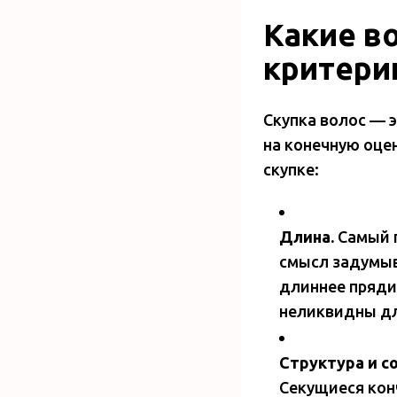
Какие в
критери
Скупка волос — 
на конечную оце
скупке:
Длина.
Самый п
смысл задумыв
длиннее пряди,
неликвидны дл
Структура и с
Секущиеся кон