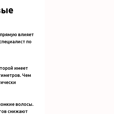
вые
апрямую влияет
специалист по
оторой имеет
тиметров. Чем
тически
ломкие волосы.
огов снижают