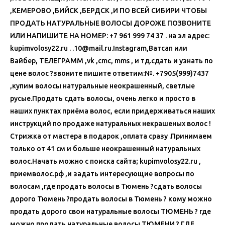
,КЕМЕРОВО ,БИЙСК ,БЕРДСК ,И ПО ВСЕЙ СИБИРИ ЧТОБЫ
ПРОДАТЬ НАТУРАЛЬНЫЕ ВОЛОСЫ ДОРОЖЕ ПОЗВОНИТЕ
ИЛИ НАПИШИТЕ НА НОМЕР: +7 961 999 74 37 . на эл адрес:
kupimvolosy22.ru . .10@mail.ru.Instagram,Ватсап или
Вайбер, ТЕЛЕГРАММ ,vk ,cmc, mms , и тд.сдать и узнать по
цене волос ?звоните пишите ответим:№. +7905(999)7437
,купим волосы натуральные неокрашенный, светлые
русые.Продать сдать волосы, очень легко и просто в
наших пунктах приёма волос, если придерживаться наших
инструкций по продаже натуральных некрашеных волос !
Стрижка от мастера в подарок ,оплата сразу .Принимаем
только от 41 см и больше неокрашенный натуральных
волос.Начать можно с поиска сайта; kupimvolosy22.ru ,
приемволос.рф ,и задать интересующие вопросы по
волосам ,где продать волосы в Тюмень ?сдать волосы
дорого Тюмень ?продать волосы в Тюмень ? кому можно
продать дорого свои натуральные волосы ТЮМЕНЬ ? где
можно продать натуральные волосы ТЮМЕНИ ? ГДЕ